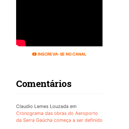
INSCREVA-SE NO CANAL
Comentários
Claudio Lemes Louzada
em
Cronograma das obras do Aeroporto
da Serra Gaúcha começa a ser definido