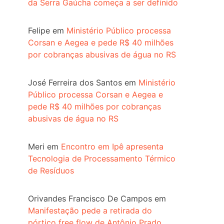
da Serra Gaúcha começa a ser definido
Felipe
em
Ministério Público processa
Corsan e Aegea e pede R$ 40 milhões
por cobranças abusivas de água no RS
José Ferreira dos Santos
em
Ministério
Público processa Corsan e Aegea e
pede R$ 40 milhões por cobranças
abusivas de água no RS
Meri
em
Encontro em Ipê apresenta
Tecnologia de Processamento Térmico
de Resíduos
Orivandes Francisco De Campos
em
Manifestação pede a retirada do
pórtico free flow de Antônio Prado