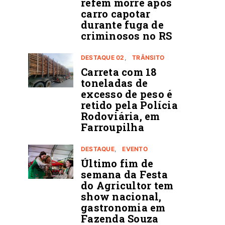
refém morre após
carro capotar
durante fuga de
criminosos no RS
DESTAQUE 02
TRÂNSITO
Carreta com 18
toneladas de
excesso de peso é
retido pela Polícia
Rodoviária, em
Farroupilha
DESTAQUE
EVENTO
Último fim de
semana da Festa
do Agricultor tem
show nacional,
gastronomia em
Fazenda Souza