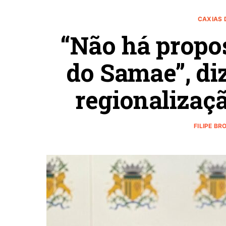
CAXIAS 
“Não há propos
do Samae”, diz
regionalizaç
FILIPE BR