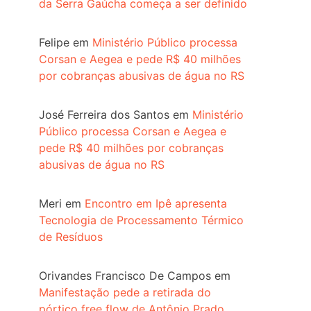
da Serra Gaúcha começa a ser definido
Felipe
em
Ministério Público processa
Corsan e Aegea e pede R$ 40 milhões
por cobranças abusivas de água no RS
José Ferreira dos Santos
em
Ministério
Público processa Corsan e Aegea e
pede R$ 40 milhões por cobranças
abusivas de água no RS
Meri
em
Encontro em Ipê apresenta
Tecnologia de Processamento Térmico
de Resíduos
Orivandes Francisco De Campos
em
Manifestação pede a retirada do
pórtico free flow de Antônio Prado