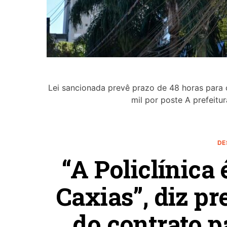
Lei sancionada prevê prazo de 48 horas para c
mil por poste A prefeit
DE
“A Policlínica
Caxias”, diz pr
do contrato p