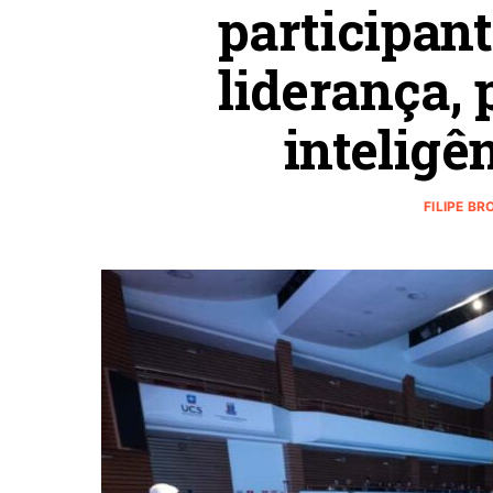
participant
liderança, 
inteligên
FILIPE B