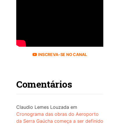
INSCREVA-SE NO CANAL
Comentários
Claudio Lemes Louzada
em
Cronograma das obras do Aeroporto
da Serra Gaúcha começa a ser definido