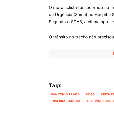
O motociclista foi socorrido no 
de Urgência (Samu) ao Hospital S
Segundo o SCAB, a vítima apresen
O trânsito no trecho não preciso
Tags
ANTONIO PRADO
CSG
ERS-1
SERRA GAÚCHA
SERVIÇO CIVIL 