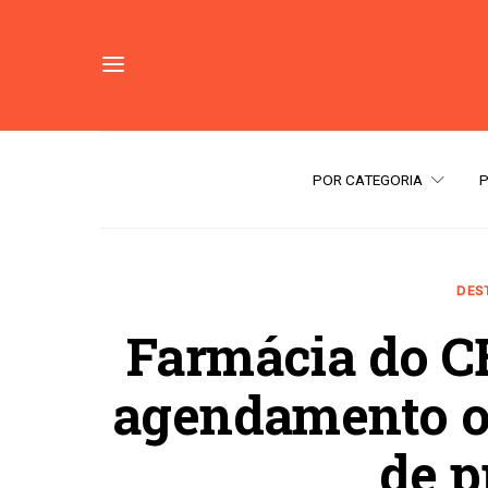
POR CATEGORIA
DES
Farmácia do CE
agendamento on
de p