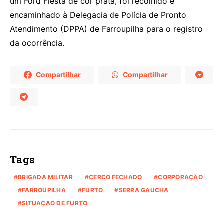
um Ford Fiesta de cor prata, foi recolhido e
encaminhado à Delegacia de Polícia de Pronto
Atendimento (DPPA) de Farroupilha para o registro
da ocorrência.
Compartilhar
Compartilhar
Tags
BRIGADA MILITAR
CERCO FECHADO
CORPORAÇÃO
FARROUPILHA
FURTO
SERRA GAUCHA
SITUAÇAO DE FURTO