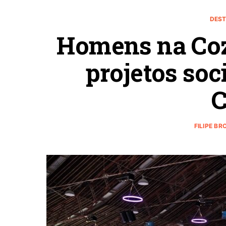
DEST
Homens na Coz
projetos soc
C
FILIPE BR