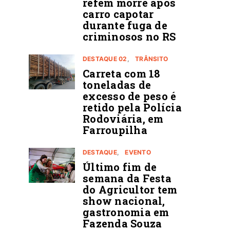
refém morre após
carro capotar
durante fuga de
criminosos no RS
DESTAQUE 02
TRÂNSITO
Carreta com 18
toneladas de
excesso de peso é
retido pela Polícia
Rodoviária, em
Farroupilha
DESTAQUE
EVENTO
Último fim de
semana da Festa
do Agricultor tem
show nacional,
gastronomia em
Fazenda Souza