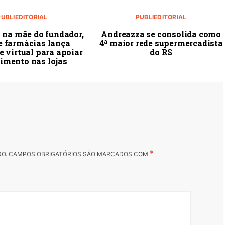
PUBLIEDITORIAL
PUBLIEDITORIAL
 na mãe do fundador,
Andreazza se consolida como
e farmácias lança
4ª maior rede supermercadista
e virtual para apoiar
do RS
imento nas lojas
*
DO.
CAMPOS OBRIGATÓRIOS SÃO MARCADOS COM