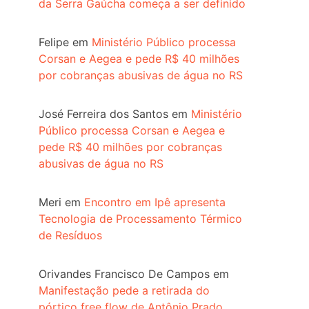
da Serra Gaúcha começa a ser definido
Felipe
em
Ministério Público processa
Corsan e Aegea e pede R$ 40 milhões
por cobranças abusivas de água no RS
José Ferreira dos Santos
em
Ministério
Público processa Corsan e Aegea e
pede R$ 40 milhões por cobranças
abusivas de água no RS
Meri
em
Encontro em Ipê apresenta
Tecnologia de Processamento Térmico
de Resíduos
Orivandes Francisco De Campos
em
Manifestação pede a retirada do
pórtico free flow de Antônio Prado