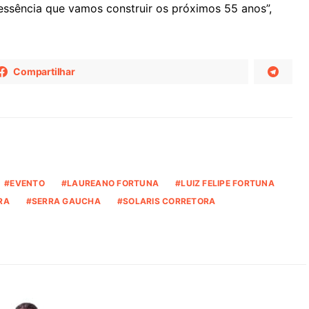
 essência que vamos construir os próximos 55 anos”,
Compartilhar
EVENTO
LAUREANO FORTUNA
LUIZ FELIPE FORTUNA
RA
SERRA GAUCHA
SOLARIS CORRETORA