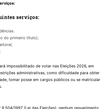
erviços:
uintes serviços:
dências.
o do primeiro título);
eitoral;
;
ará impossibilitado de votar nas Eleições 2026, em
estrições administrativas, como dificuldade para obter
dade, tomar posse em cargos públicos ou se matricular
s.
º 9.504/1997 (Lei das Eleições), nenhum requerimento