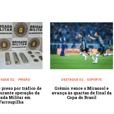
TAQUE 02
PRISÃO
DESTAQUE 02
ESPORTE
preso por tráfico de
Grêmio vence o Mirassol e
durante operação da
avança ás quartas de final da
gada Militar em
Copa do Brasil
Farroupilha