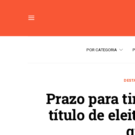
POR CATEGORIA
DEST
Prazo para ti
título de ele
q