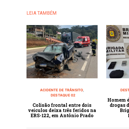
LEIA TAMBÉM
ACIDENTE DE TRÂNSITO
DES
DESTAQUE 02
Homem é 
Colisão frontal entre dois
drogas 
veículos deixa três feridos na
Bri
ERS-122, em Antônio Prado