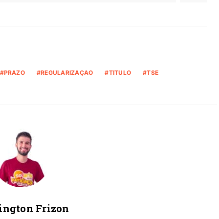
PRAZO
REGULARIZAÇAO
TITULO
TSE
ington Frizon