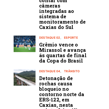
contar com
câmeras
integradas ao
sistema de
monitoramento de
Caxias do Sul
DESTAQUE 02
ESPORTE
Grêmio vence o
Mirassol e avança
ás quartas de final
da Copa do Brasil
DESTAQUE 04
TRÂNSITO
Detonação de
rochas causa
bloqueio no
contorno norte da
ERS-122, em
Caxias, nesta