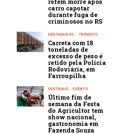
refém morre após
carro capotar
durante fuga de
criminosos no RS
DESTAQUE 02
TRÂNSITO
Carreta com 18
toneladas de
excesso de peso é
retido pela Polícia
Rodoviária, em
Farroupilha
DESTAQUE
EVENTO
Último fim de
semana da Festa
do Agricultor tem
show nacional,
gastronomia em
Fazenda Souza