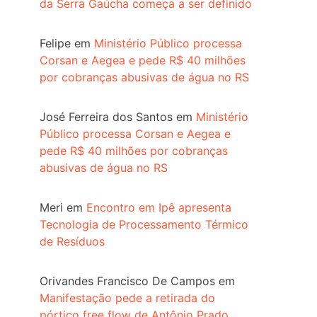
da Serra Gaúcha começa a ser definido
Felipe
em
Ministério Público processa
Corsan e Aegea e pede R$ 40 milhões
por cobranças abusivas de água no RS
José Ferreira dos Santos
em
Ministério
Público processa Corsan e Aegea e
pede R$ 40 milhões por cobranças
abusivas de água no RS
Meri
em
Encontro em Ipê apresenta
Tecnologia de Processamento Térmico
de Resíduos
Orivandes Francisco De Campos
em
Manifestação pede a retirada do
pórtico free flow de Antônio Prado