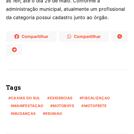
às 16h, até o dia 29 de maio. Conforme a
administração municipal, atualmente um profissional
da categoria possui cadastro junto ao órgão.
Compartilhar
Compartilhar
Tags
CAXIAS DO SUL
EXIGENCIAS
FISCALIZAÇAO
MANIFESTAÇAO
MOTOBOYS
MOTOFRETE
MUDANÇAS
REUNIAO