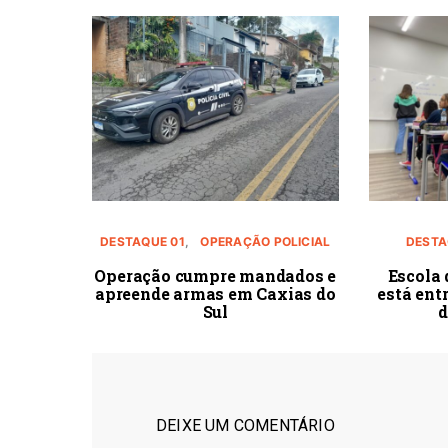
DESTAQUE 01
OPERAÇÃO POLICIAL
DESTA
Operação cumpre mandados e
Escola 
apreende armas em Caxias do
está ent
Sul
d
DEIXE UM COMENTÁRIO