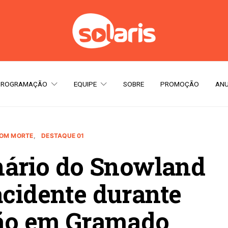
PROGRAMAÇÃO
EQUIPE
SOBRE
PROMOÇÃO
ANU
COM MORTE
DESTAQUE 01
nário do Snowland
acidente durante
ão em Gramado