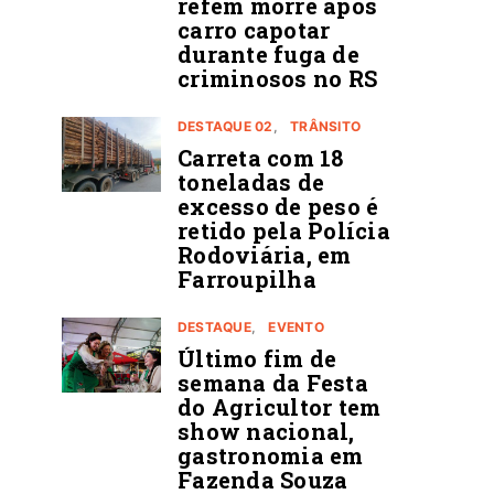
refém morre após
carro capotar
durante fuga de
criminosos no RS
DESTAQUE 02
TRÂNSITO
Carreta com 18
toneladas de
excesso de peso é
retido pela Polícia
Rodoviária, em
Farroupilha
DESTAQUE
EVENTO
Último fim de
semana da Festa
do Agricultor tem
show nacional,
gastronomia em
Fazenda Souza