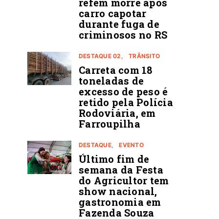
refém morre após
carro capotar
durante fuga de
criminosos no RS
DESTAQUE 02
TRÂNSITO
Carreta com 18
toneladas de
excesso de peso é
retido pela Polícia
Rodoviária, em
Farroupilha
DESTAQUE
EVENTO
Último fim de
semana da Festa
do Agricultor tem
show nacional,
gastronomia em
Fazenda Souza