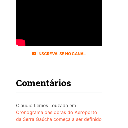
INSCREVA-SE NO CANAL
Comentários
Claudio Lemes Louzada
em
Cronograma das obras do Aeroporto
da Serra Gaúcha começa a ser definido