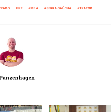
PRADO
IPE
IPE A
SERRA GAÚCHA
TRATOR
 Panzenhagen