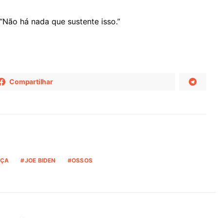
 “Não há nada que sustente isso.”
Compartilhar
NÇA
JOE BIDEN
OSSOS