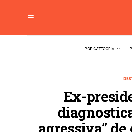
POR CATEGORIA
DES
Ex-presid
diagnostic
agressiva” de 