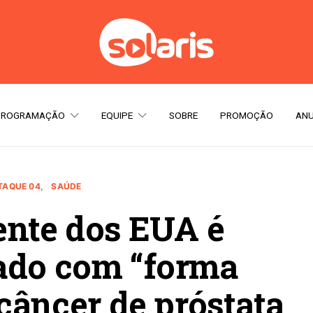
PROGRAMAÇÃO
EQUIPE
SOBRE
PROMOÇÃO
ANU
TAQUE 04
SAÚDE
ente dos EUA é
ado com “forma
câncer de próstata