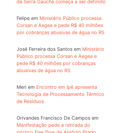
da Serra Gaúcha começa a ser definido
Felipe
em
Ministério Público processa
Corsan e Aegea e pede R$ 40 milhões
por cobranças abusivas de água no RS
José Ferreira dos Santos
em
Ministério
Público processa Corsan e Aegea e
pede R$ 40 milhões por cobranças
abusivas de água no RS
Meri
em
Encontro em Ipê apresenta
Tecnologia de Processamento Térmico
de Resíduos
Orivandes Francisco De Campos
em
Manifestação pede a retirada do
pórtico free flow de Antônio Prado