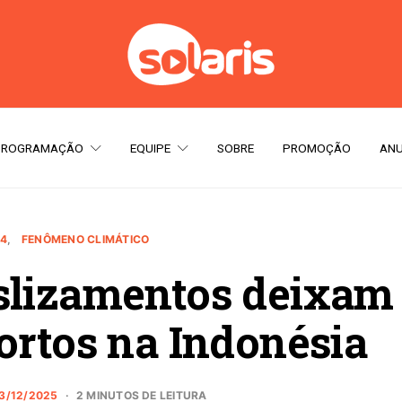
PROGRAMAÇÃO
EQUIPE
SOBRE
PROMOÇÃO
ANU
04
FENÔMENO CLIMÁTICO
slizamentos deixam
ortos na Indonésia
3/12/2025
2 MINUTOS DE LEITURA