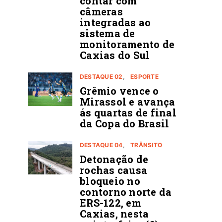
contar com
câmeras
integradas ao
sistema de
monitoramento de
Caxias do Sul
DESTAQUE 02
ESPORTE
Grêmio vence o
Mirassol e avança
ás quartas de final
da Copa do Brasil
DESTAQUE 04
TRÂNSITO
Detonação de
rochas causa
bloqueio no
contorno norte da
ERS-122, em
Caxias, nesta