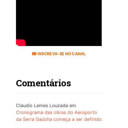
INSCREVA-SE NO CANAL
Comentários
Claudio Lemes Louzada
em
Cronograma das obras do Aeroporto
da Serra Gaúcha começa a ser definido