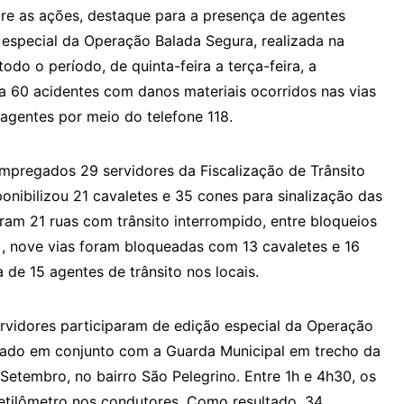
tre as ações, destaque para a presença de agentes
 especial da Operação Balada Segura, realizada na
do o período, de quinta-feira a terça-feira, a
 a 60 acidentes com danos materiais ocorridos nas vias
 agentes por meio do telefone 118.
mpregados 29 servidores da Fiscalização de Trânsito
onibilizou 21 cavaletes e 35 cones para sinalização das
ram 21 ruas com trânsito interrompido, entre bloqueios
9), nove vias foram bloqueadas com 13 cavaletes e 16
de 15 agentes de trânsito nos locais.
vidores participaram de edição especial da Operação
izado em conjunto com a Guarda Municipal em trecho da
Setembro, no bairro São Pelegrino. Entre 1h e 4h30, os
 etilômetro nos condutores. Como resultado, 34