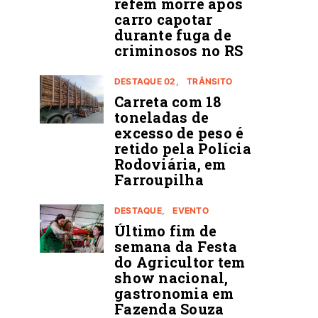
refém morre após
carro capotar
durante fuga de
criminosos no RS
DESTAQUE 02
TRÂNSITO
Carreta com 18
toneladas de
excesso de peso é
retido pela Polícia
Rodoviária, em
Farroupilha
DESTAQUE
EVENTO
Último fim de
semana da Festa
do Agricultor tem
show nacional,
gastronomia em
Fazenda Souza