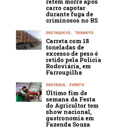
refém morre após
carro capotar
durante fuga de
criminosos no RS
DESTAQUE 02
TRÂNSITO
Carreta com 18
toneladas de
excesso de peso é
retido pela Polícia
Rodoviária, em
Farroupilha
DESTAQUE
EVENTO
Último fim de
semana da Festa
do Agricultor tem
show nacional,
gastronomia em
Fazenda Souza