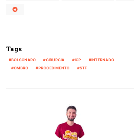
Tags
BOLSONARO
CIRURGIA
IGP
INTERNADO
OMBRO
PROCEDIMENTO
STF