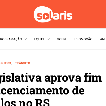
PROGRAMAÇÃO
EQUIPE
SOBRE
PROMOÇÃO
ANU
AQUE 03
TRÂNSITO
islativa aprova fim
licenciamento de
los no RS