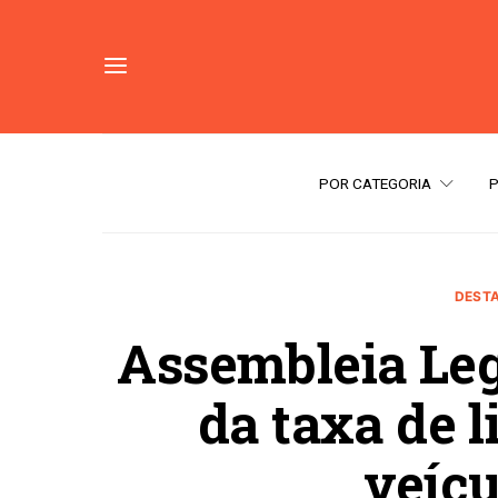
POR CATEGORIA
DEST
Assembleia Leg
da taxa de 
veícu