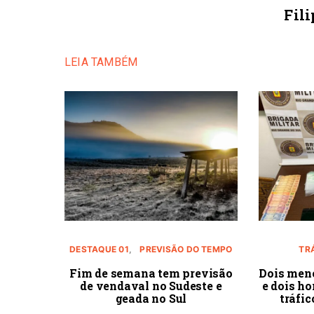
Fili
LEIA TAMBÉM
DESTAQUE 01
PREVISÃO DO TEMPO
TR
Fim de semana tem previsão
Dois men
de vendaval no Sudeste e
e dois h
geada no Sul
tráfi