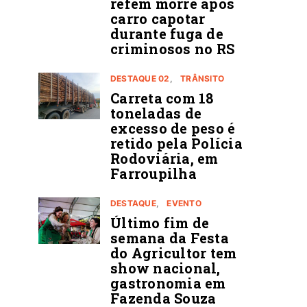
refém morre após
carro capotar
durante fuga de
criminosos no RS
DESTAQUE 02
TRÂNSITO
Carreta com 18
toneladas de
excesso de peso é
retido pela Polícia
Rodoviária, em
Farroupilha
DESTAQUE
EVENTO
Último fim de
semana da Festa
do Agricultor tem
show nacional,
gastronomia em
Fazenda Souza