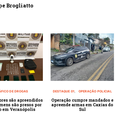
pe Brogliatto
ÁFICO DE DROGAS
DESTAQUE 01
OPERAÇÃO POLICIAL
ores são apreendidos
Operação cumpre mandados e
omens são presos por
apreende armas em Caxias do
co em Veranópolis
Sul