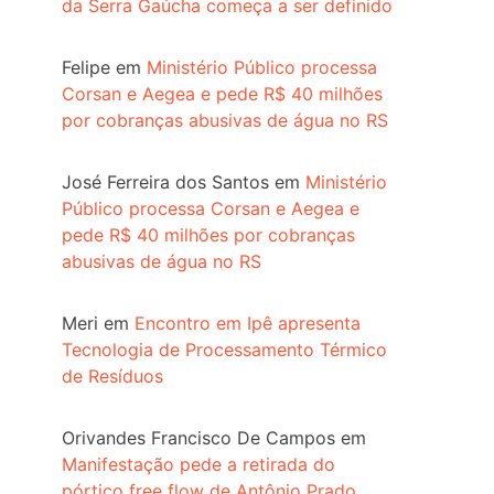
da Serra Gaúcha começa a ser definido
Felipe
em
Ministério Público processa
Corsan e Aegea e pede R$ 40 milhões
por cobranças abusivas de água no RS
José Ferreira dos Santos
em
Ministério
Público processa Corsan e Aegea e
pede R$ 40 milhões por cobranças
abusivas de água no RS
Meri
em
Encontro em Ipê apresenta
Tecnologia de Processamento Térmico
de Resíduos
Orivandes Francisco De Campos
em
Manifestação pede a retirada do
pórtico free flow de Antônio Prado