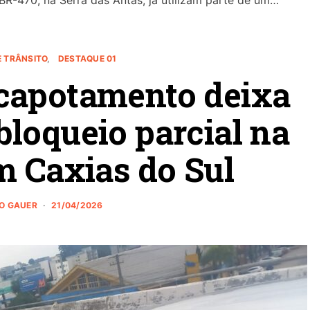
BR-470, na Serra das Antas, já utilizam parte de um…
E TRÂNSITO
DESTAQUE 01
capotamento deixa
bloqueio parcial na
m Caxias do Sul
NO GAUER
21/04/2026