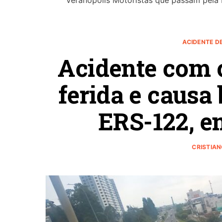
Veranópolis Motoristas que passam pela 
ACIDENTE D
Acidente com 
ferida e causa 
ERS-122, e
CRISTIA