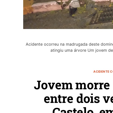
Acidente ocorreu na madrugada deste domingo
atingiu uma árvore Um jovem d
ACIDENTE 
Jovem morre e
entre dois v
Castelo, e