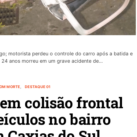
; motorista perdeu o controle do carro após a batida e
e 24 anos morreu em um grave acidente de…
COM MORTE
DESTAQUE 01
m colisão frontal
eículos no bairro
m Caxias do Sul