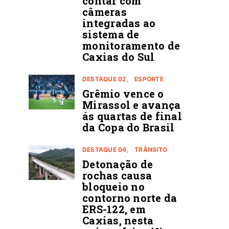
contar com
câmeras
integradas ao
sistema de
monitoramento de
Caxias do Sul
DESTAQUE 02
ESPORTE
Grêmio vence o
Mirassol e avança
ás quartas de final
da Copa do Brasil
DESTAQUE 04
TRÂNSITO
Detonação de
rochas causa
bloqueio no
contorno norte da
ERS-122, em
Caxias, nesta