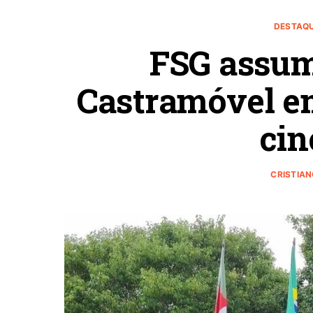
DESTAQU
FSG assum
Castramóvel em
cin
CRISTIA