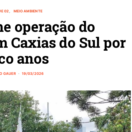
E 02
MEIO AMBIENTE
e operação do
 Caxias do Sul por
co anos
NO GAUER
19/03/2026