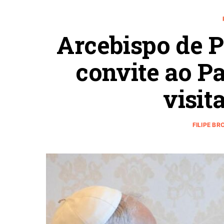
Arcebispo de P
convite ao P
visit
FILIPE BR