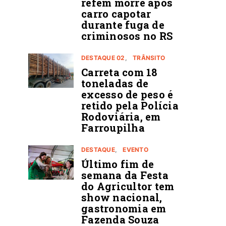
refém morre após
carro capotar
durante fuga de
criminosos no RS
DESTAQUE 02
TRÂNSITO
Carreta com 18
toneladas de
excesso de peso é
retido pela Polícia
Rodoviária, em
Farroupilha
DESTAQUE
EVENTO
Último fim de
semana da Festa
do Agricultor tem
show nacional,
gastronomia em
Fazenda Souza