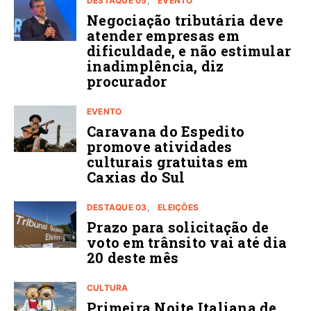
DESTAQUE 05
EVENTO
Negociação tributária deve
atender empresas em
dificuldade, e não estimular
inadimplência, diz
procurador
EVENTO
Caravana do Espedito
promove atividades
culturais gratuitas em
Caxias do Sul
DESTAQUE 03
ELEIÇÕES
Prazo para solicitação de
voto em trânsito vai até dia
20 deste mês
CULTURA
Primeira Noite Italiana de