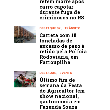
refém morre após
carro capotar
durante fuga de
criminosos no RS
DESTAQUE 02
TRÂNSITO
Carreta com 18
toneladas de
excesso de peso é
retido pela Polícia
Rodoviária, em
Farroupilha
DESTAQUE
EVENTO
Último fim de
semana da Festa
do Agricultor tem
show nacional,
gastronomia em
Fazenda Souza