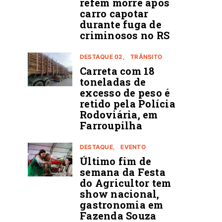
refém morre após
carro capotar
durante fuga de
criminosos no RS
DESTAQUE 02
TRÂNSITO
Carreta com 18
toneladas de
excesso de peso é
retido pela Polícia
Rodoviária, em
Farroupilha
DESTAQUE
EVENTO
Último fim de
semana da Festa
do Agricultor tem
show nacional,
gastronomia em
Fazenda Souza