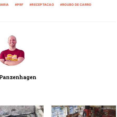
IARIA
PRF
RECEPTACAO
ROUBO DE CARRO
 Panzenhagen