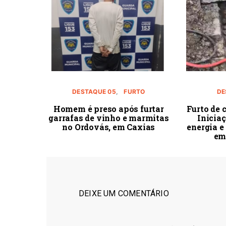
DESTAQUE 05
FURTO
DE
Homem é preso após furtar
Furto de 
garrafas de vinho e marmitas
Inicia
no Ordovás, em Caxias
energia e
em
DEIXE UM COMENTÁRIO