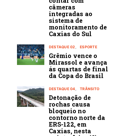
contar com
câmeras
integradas ao
sistema de
monitoramento de
Caxias do Sul
DESTAQUE 02
ESPORTE
Grêmio vence o
Mirassol e avança
ás quartas de final
da Copa do Brasil
DESTAQUE 04
TRÂNSITO
Detonação de
rochas causa
bloqueio no
contorno norte da
ERS-122, em
Caxias, nesta