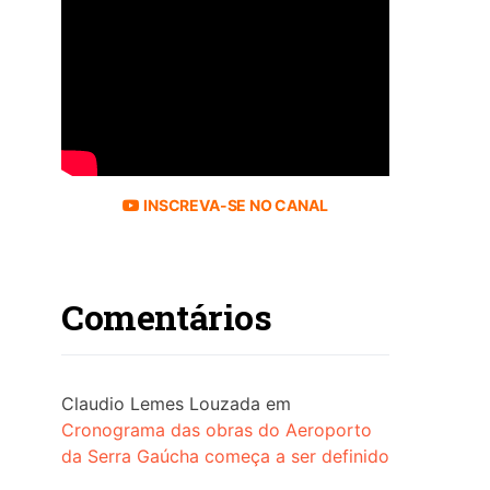
INSCREVA-SE NO CANAL
Comentários
Claudio Lemes Louzada
em
Cronograma das obras do Aeroporto
da Serra Gaúcha começa a ser definido