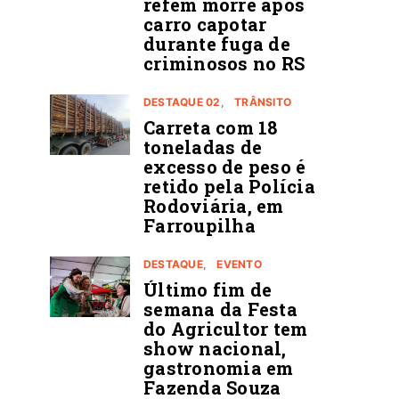
refém morre após
carro capotar
durante fuga de
criminosos no RS
DESTAQUE 02
TRÂNSITO
Carreta com 18
toneladas de
excesso de peso é
retido pela Polícia
Rodoviária, em
Farroupilha
DESTAQUE
EVENTO
Último fim de
semana da Festa
do Agricultor tem
show nacional,
gastronomia em
Fazenda Souza