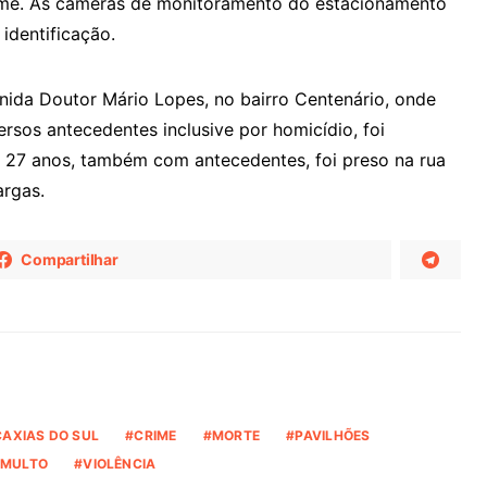
ime. As câmeras de monitoramento do estacionamento
 identificação.
nida Doutor Mário Lopes, no bairro Centenário, onde
rsos antecedentes inclusive por homicídio, foi
e 27 anos, também com antecedentes, foi preso na rua
argas.
Compartilhar
CAXIAS DO SUL
CRIME
MORTE
PAVILHÕES
MULTO
VIOLÊNCIA