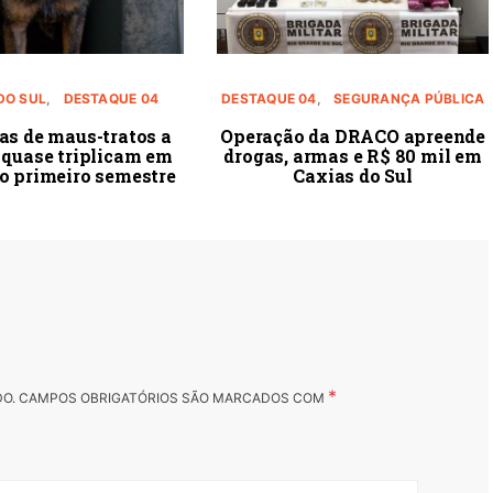
DO SUL
DESTAQUE 04
DESTAQUE 04
SEGURANÇA PÚBLICA
as de maus-tratos a
Operação da DRACO apreende
 quase triplicam em
drogas, armas e R$ 80 mil em
o primeiro semestre
Caxias do Sul
*
DO.
CAMPOS OBRIGATÓRIOS SÃO MARCADOS COM