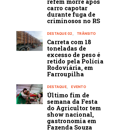
refém morre após
carro capotar
durante fuga de
criminosos no RS
DESTAQUE 02
TRÂNSITO
Carreta com 18
toneladas de
excesso de peso é
retido pela Polícia
Rodoviária, em
Farroupilha
DESTAQUE
EVENTO
Último fim de
semana da Festa
do Agricultor tem
show nacional,
gastronomia em
Fazenda Souza