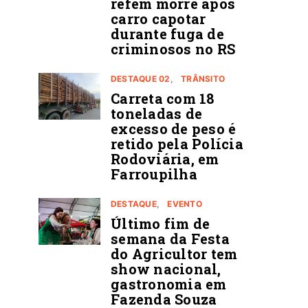
refém morre após
carro capotar
durante fuga de
criminosos no RS
DESTAQUE 02
TRÂNSITO
Carreta com 18
toneladas de
excesso de peso é
retido pela Polícia
Rodoviária, em
Farroupilha
DESTAQUE
EVENTO
Último fim de
semana da Festa
do Agricultor tem
show nacional,
gastronomia em
Fazenda Souza