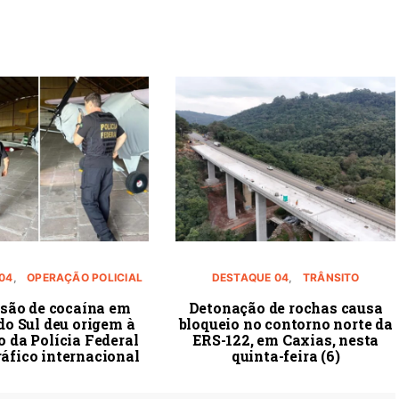
04
OPERAÇÃO POLICIAL
DESTAQUE 04
TRÂNSITO
são de cocaína em
Detonação de rochas causa
do Sul deu origem à
bloqueio no contorno norte da
 da Polícia Federal
ERS-122, em Caxias, nesta
ráfico internacional
quinta-feira (6)