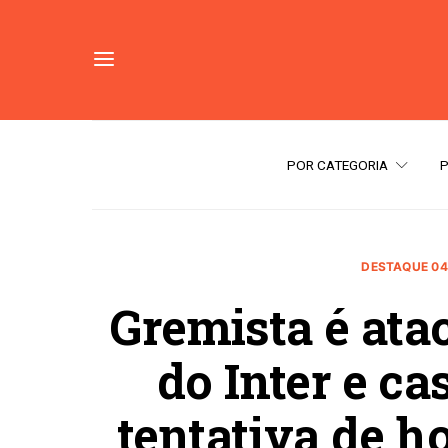
POR CATEGORIA
DESTAQUE 04
Gremista é ata
do Inter e ca
tentativa de h