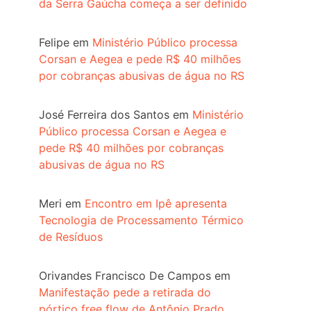
da Serra Gaúcha começa a ser definido
Felipe
em
Ministério Público processa
Corsan e Aegea e pede R$ 40 milhões
por cobranças abusivas de água no RS
José Ferreira dos Santos
em
Ministério
Público processa Corsan e Aegea e
pede R$ 40 milhões por cobranças
abusivas de água no RS
Meri
em
Encontro em Ipê apresenta
Tecnologia de Processamento Térmico
de Resíduos
Orivandes Francisco De Campos
em
Manifestação pede a retirada do
pórtico free flow de Antônio Prado