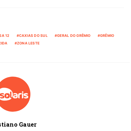
SA 12
CAXIAS DO SUL
GERAL DO GRÊMIO
GRÊMIO
CIDA
ZONA LESTE
stiano Gauer