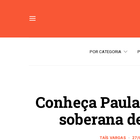
POR CATEGORIA
Conheça Paula 
soberana d
TAÍS VARGAS
27/