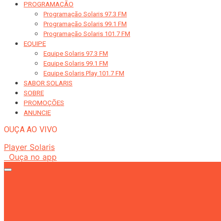
PROGRAMAÇÃO
Programação Solaris 97.3 FM
Programação Solaris 99.1 FM
Programação Solaris 101.7 FM
EQUIPE
Equipe Solaris 97.3 FM
Equipe Solaris 99.1 FM
Equipe Solaris Play 101.7 FM
SABOR SOLARIS
SOBRE
PROMOÇÕES
ANUNCIE
OUÇA AO VIVO
Player Solaris
Ouça no app