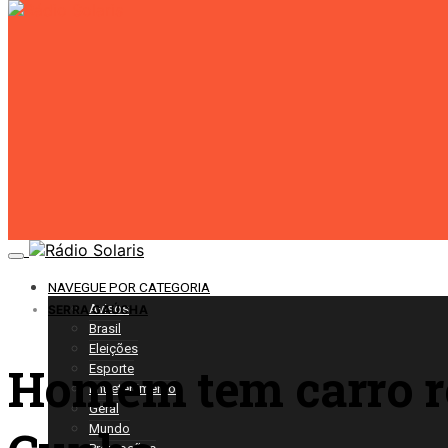
NAVEGUE POR CATEGORIA
Avisos
SERRA GAÚCHA
Brasil
Eleições
Homem tem carro ro
Esporte
Entretenimento
Geral
Mundo