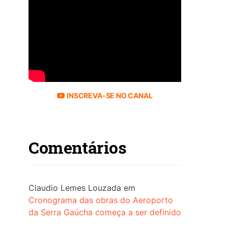
INSCREVA-SE NO CANAL
Comentários
Claudio Lemes Louzada
em
Cronograma das obras do Aeroporto
da Serra Gaúcha começa a ser definido