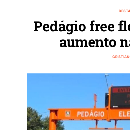
DEST
Pedágio free f
aumento n
CRISTIA