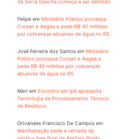
da Serra Gaúcha começa a ser definido
Felipe
em
Ministério Público processa
Corsan e Aegea e pede R$ 40 milhões
por cobranças abusivas de água no RS
José Ferreira dos Santos
em
Ministério
Público processa Corsan e Aegea e
pede R$ 40 milhões por cobranças
abusivas de água no RS
Meri
em
Encontro em Ipê apresenta
Tecnologia de Processamento Térmico
de Resíduos
Orivandes Francisco De Campos
em
Manifestação pede a retirada do
pórtico free flow de Antônio Prado