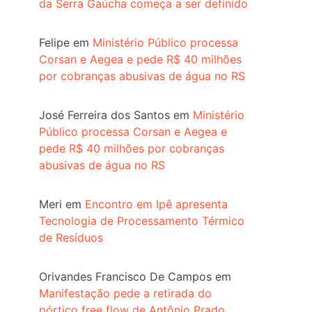
da Serra Gaúcha começa a ser definido
Felipe
em
Ministério Público processa
Corsan e Aegea e pede R$ 40 milhões
por cobranças abusivas de água no RS
José Ferreira dos Santos
em
Ministério
Público processa Corsan e Aegea e
pede R$ 40 milhões por cobranças
abusivas de água no RS
Meri
em
Encontro em Ipê apresenta
Tecnologia de Processamento Térmico
de Resíduos
Orivandes Francisco De Campos
em
Manifestação pede a retirada do
pórtico free flow de Antônio Prado