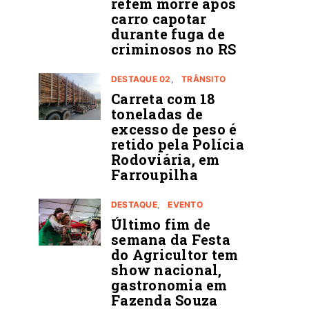
refém morre após
carro capotar
durante fuga de
criminosos no RS
DESTAQUE 02
TRÂNSITO
Carreta com 18
toneladas de
excesso de peso é
retido pela Polícia
Rodoviária, em
Farroupilha
DESTAQUE
EVENTO
Último fim de
semana da Festa
do Agricultor tem
show nacional,
gastronomia em
Fazenda Souza