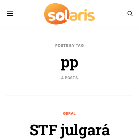
POSTS BY TAG
pp
4 POSTS
GERAL
STF julgará