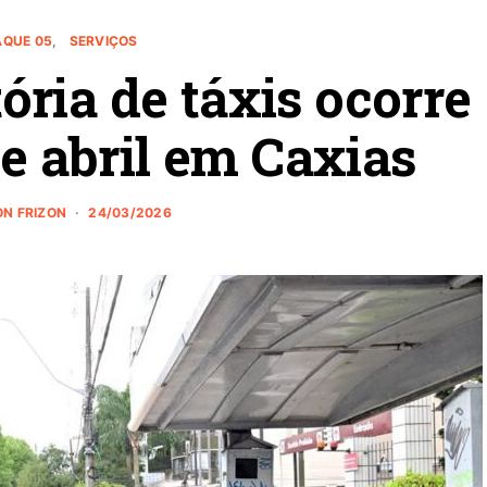
AQUE 05
SERVIÇOS
tória de táxis ocorre
de abril em Caxias
N FRIZON
24/03/2026