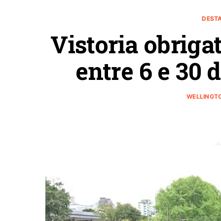
DEST
Vistoria obriga
entre 6 e 30 
WELLINGTO