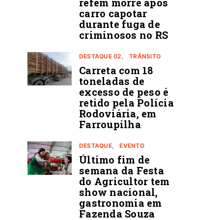
refém morre após
carro capotar
durante fuga de
criminosos no RS
DESTAQUE 02
TRÂNSITO
Carreta com 18
toneladas de
excesso de peso é
retido pela Polícia
Rodoviária, em
Farroupilha
DESTAQUE
EVENTO
Último fim de
semana da Festa
do Agricultor tem
show nacional,
gastronomia em
Fazenda Souza