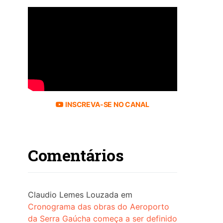
INSCREVA-SE NO CANAL
Comentários
Claudio Lemes Louzada
em
Cronograma das obras do Aeroporto
da Serra Gaúcha começa a ser definido