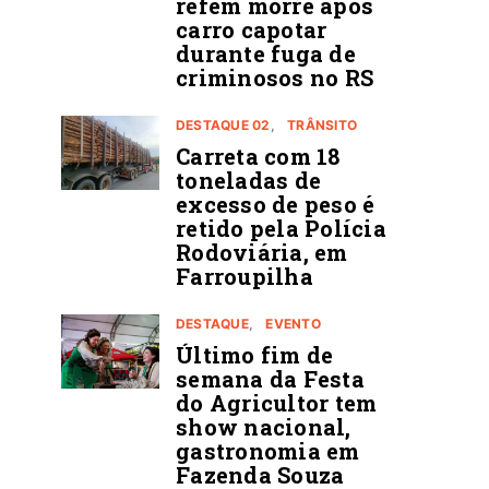
refém morre após
carro capotar
durante fuga de
criminosos no RS
DESTAQUE 02
TRÂNSITO
Carreta com 18
toneladas de
excesso de peso é
retido pela Polícia
Rodoviária, em
Farroupilha
DESTAQUE
EVENTO
Último fim de
semana da Festa
do Agricultor tem
show nacional,
gastronomia em
Fazenda Souza