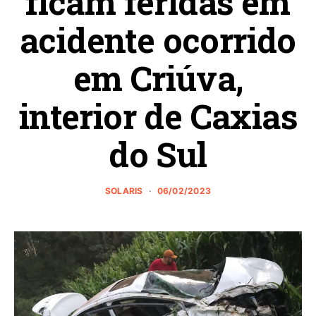
ficam feridas em
acidente ocorrido
em Criúva,
interior de Caxias
do Sul
SOLARIS
06/02/2023